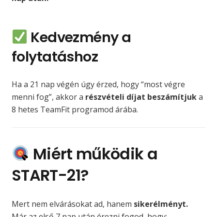
Kedvezmény a
folytatáshoz
Ha a 21 nap végén úgy érzed, hogy “most végre
menni fog”, akkor a
részvételi díjat beszámítjuk
a
8 hetes TeamFit programod árába.
Miért működik a
START-21?
Mert nem elvárásokat ad, hanem
sikerélményt.
Már az első 7 nap után érezni fogod, hogy: