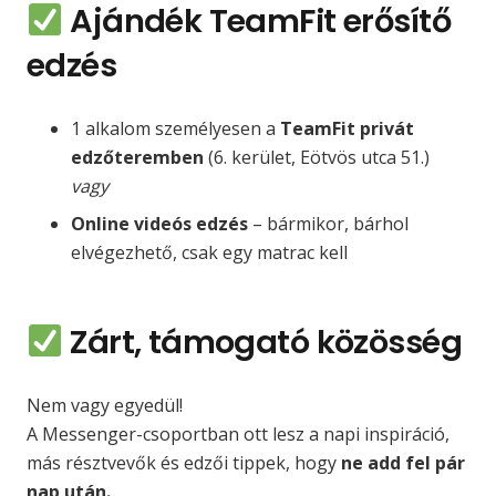
Ajándék TeamFit erősítő
edzés
1 alkalom személyesen a
TeamFit privát
edzőteremben
(6. kerület, Eötvös utca 51.)
vagy
Online videós edzés
– bármikor, bárhol
elvégezhető, csak egy matrac kell
Zárt, támogató közösség
Nem vagy egyedül!
A Messenger-csoportban ott lesz a napi inspiráció,
más résztvevők és edzői tippek, hogy
ne add fel pár
nap után.