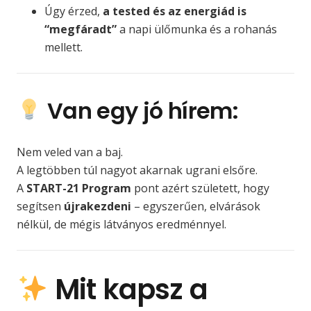
Úgy érzed,
a tested és az energiád is
“megfáradt”
a napi ülőmunka és a rohanás
mellett.
Van egy jó hírem:
Nem veled van a baj.
A legtöbben túl nagyot akarnak ugrani elsőre.
A
START-21 Program
pont azért született, hogy
segítsen
újrakezdeni
– egyszerűen, elvárások
nélkül, de mégis látványos eredménnyel.
Mit kapsz a