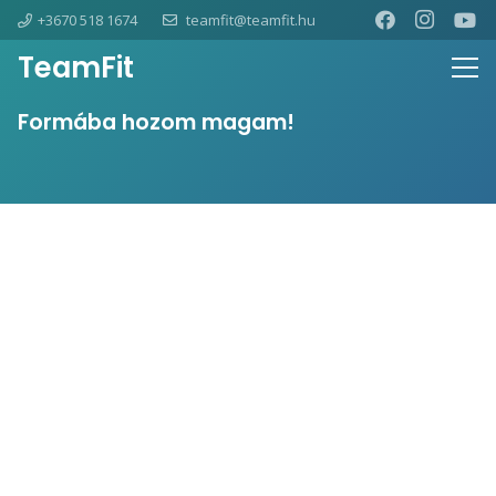
+3670 518 1674
teamfit@teamfit.hu
TeamFit
Formába hozom magam!