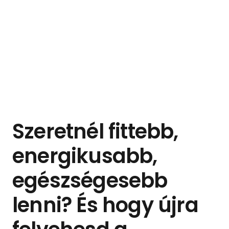
Szeretnél fittebb,
energikusabb,
egészségesebb
lenni? És hogy ú
jra