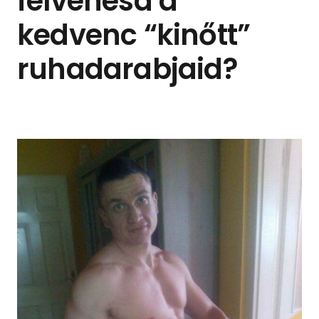
felvehesd a
kedvenc “kinőtt”
ruhadarabjaid?