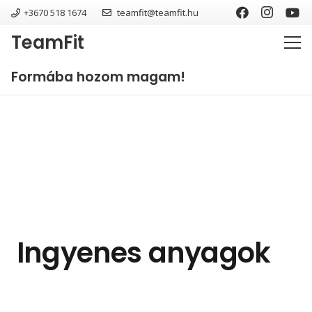
+3670 518 1674
teamfit@teamfit.hu
TeamFit
Formába hozom magam!
Ingyenes anyagok