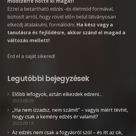
módszerré nőtte ki magát!
Ezzel a betartható edzés -és életmód formával,
biztosít arról, hogy rövid időn belül látványosan
elkezdj átalakulni, formálódni.
Ha kész vagy a
tanulásra és fejlődésre, akkor szánd el magad a
változás mellett!
Érd el a saját sikered!
Legutóbbi bejegyzések
Előbb lefogyok, aztán elkezdek edzeni…
2025.09.29.
„Ha nem izzadsz, nem számít” – vagyis miért tévhit,
hogy csak a kemény edzés ér valamit?
2025.09.15.
Az edzés nem csak a fogyásról szól – és itt az ok,