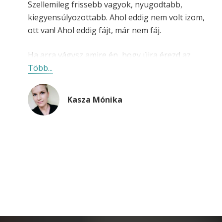
Szellemileg frissebb vagyok, nyugodtabb,
kiegyensúlyozottabb. Ahol eddig nem volt izom,
ott van! Ahol eddig fájt, már nem fáj.
Ha arra vágysz amire én, hogy újra érezd az
erőd, energiád, egy szuper csapat tagja legyél,
Több...
egy jó fej, odaadó edző segítségével, akkor
bátran vágj bele! Sok sikert!
Kasza Mónika