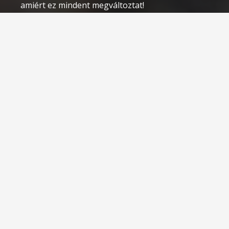
amiért ez mindent megváltoztat!
2025.09.08.
„Nincs időm edzeni” – a kifogás, ami lassan
felemészti az életed.
2025.09.01.
Kapcsolat
teamfit@teamfit.hu
Sólyom Gábor
+36 70 518 1674
1067 Budapest, Eötvös utca 51.
Ez a terem címe, ahol a csoportos edzések is
vannak!
Nyugati pályaudvartól 5 perc séta!