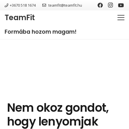
+3670 518 1674
teamfit@teamfit.hu
TeamFit
Formába hozom magam!
Nem okoz gondot,
hogy lenyomjak