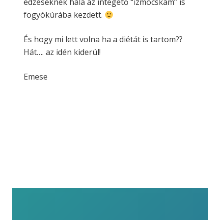
edzéseknek hála az integető “izmocskám” is
fogyókúrába kezdett.
És hogy mi lett volna ha a diétát is tartom??
Hát…. az idén kiderül!
Emese