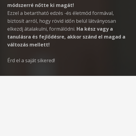
módszerré nőtte ki magát!
Ezzel a betartható edzés -és életmód formával,
biztosít arról, hogy rövid időn belül látványosan
elkezdj átalakulni, formálódni.
Ha kész vagy a
tanulásra és fejlődésre, akkor szánd el magad a
változás mellett!
Érd el a saját sikered!
Legutóbbi bejegyzések
Előbb lefogyok, aztán elkezdek edzeni…
2025.09.29.
„Ha nem izzadsz, nem számít” – vagyis miért tévhit,
hogy csak a kemény edzés ér valamit?
2025.09.15.