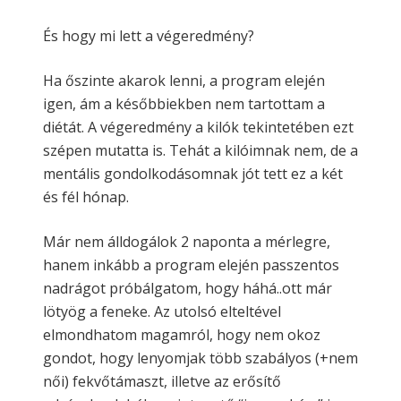
És hogy mi lett a végeredmény?
Ha őszinte akarok lenni, a program elején
igen, ám a későbbiekben nem tartottam a
diétát. A végeredmény a kilók tekintetében ezt
szépen mutatta is. Tehát a kilóimnak nem, de a
mentális gondolkodásomnak jót tett ez a két
és fél hónap.
Már nem álldogálok 2 naponta a mérlegre,
hanem inkább a program elején passzentos
nadrágot próbálgatom, hogy háhá..ott már
lötyög a feneke. Az utolsó elteltével
elmondhatom magamról, hogy nem okoz
gondot, hogy lenyomjak több szabályos (+nem
női) fekvőtámaszt, illetve az erősítő