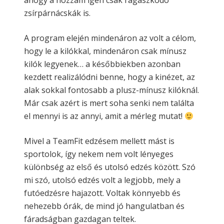
ahogy a hozzám igen csak ragaszkodó
zsírpárnácskák is.
A program elején mindenáron az volt a célom,
hogy le a kilókkal, mindenáron csak mínusz
kilók legyenek… a későbbiekben azonban
kezdett realizálódni benne, hogy a kinézet, az
alak sokkal fontosabb a plusz-mínusz kilóknál.
Már csak azért is mert soha senki nem találta
el mennyi is az annyi, amit a mérleg mutat!
Mivel a TeamFit edzésem mellett mást is
sportolok, így nekem nem volt lényeges
különbség az első és utolsó edzés között. Szó
mi szó, utolsó edzés volt a legjobb, mely a
futóedzésre hajazott. Voltak könnyebb és
nehezebb órák, de mind jó hangulatban és
fáradságban gazdagan teltek.