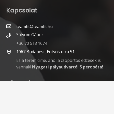
Kapcsolat
teamfit@teamfit.hu
Sólyom Gábor
+36 70 518 1674
1067 Budapest, Eötvös utca 51.
Ez a terem címe, ahol a csoportos edzések is
vannak!
Nyugati pályaudvartól 5 perc séta!
Kövess be!