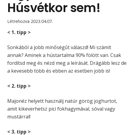
Húsvétkor sem!
Létrehozva
2023.04.07.
< 1. tipp >
Sonkából a jobb minőségűt válaszd! Mi számít
annak? Aminek a hústartalma 90% fölött van. Csak
fordítsd meg és nézd meg a leírását. Drágább lesz de
a kevesebb több és ebben az esetben jobb is!
< 2. tipp >
Majonéz helyett használj natúr görög joghurtot,
amit kikeverhetsz pici fokhagymával, sóval vagy
mustárral!
< 3. tipp >