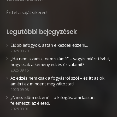
Érd el a saját sikered!
Legutóbbi bejegyzések
Előbb lefogyok, aztán elkezdek edzeni…
2025.09.29.
„Ha nem izzadsz, nem számít” – vagyis miért tévhit,
hogy csak a kemény edzés ér valamit?
2025.09.15.
Az edzés nem csak a fogyásról szól – és itt az ok,
amiért ez mindent megváltoztat!
2025.09.08.
„Nincs időm edzeni” – a kifogás, ami lassan
felemészti az életed.
2025.09.01.