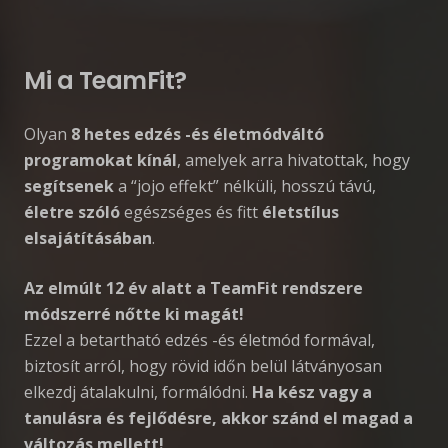
Mi a TeamFit?
Olyan
8 hetes edzés -és életmódváltó
programokat kínál
, amelyek arra hivatottak, hogy
segítsenek
a “jojo effekt” nélküli, hosszú távú,
életre szóló
egészséges és fitt
életstílus
elsajátításában
.
Az elmúlt 12 év alatt a TeamFit rendszere
módszerré nőtte ki magát!
Ezzel a betartható edzés -és életmód formával,
biztosít arról, hogy rövid időn belül látványosan
elkezdj átalakulni, formálódni.
Ha kész vagy a
tanulásra és fejlődésre, akkor szánd el magad a
változás mellett!