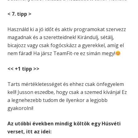
< 7. tipp >
Használd ki a jó időt és aktív programokat szervezz
magadnak és a szeretteidnek! Kirándulj, sétálj,
bicajozz vagy csak fogócskázz a gyerekkel, amíg el
nem fárad! Ha jársz TeamFit-re ez simán megy!
<< +1 tipp >>
Tarts mértékletességet és ehhez csak önfegyelem
kell! Jusson eszedbe, hogy csak a szemed kívánja! Ez
a legnehezebb tudom de ilyenkor a legjobb
gyakorolni!
Az utóbbi években mindig költök egy Húsvéti
verset, itt az idei: