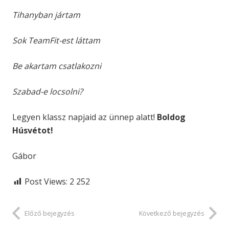
Tihanyban jártam
Sok TeamFit-est láttam
Be akartam csatlakozni
Szabad-e locsolni?
Legyen klassz napjaid az ünnep alatt!
Boldog
Húsvétot!
Gábor
Post Views:
2 252
Előző bejegyzés
Következő bejegyzés