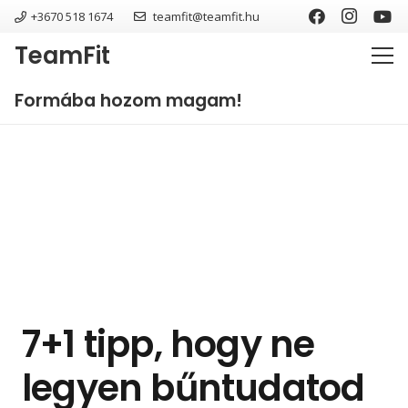
+3670 518 1674
teamfit@teamfit.hu
TeamFit
Formába hozom magam!
7+1 tipp, hogy ne
legyen bűntudatod