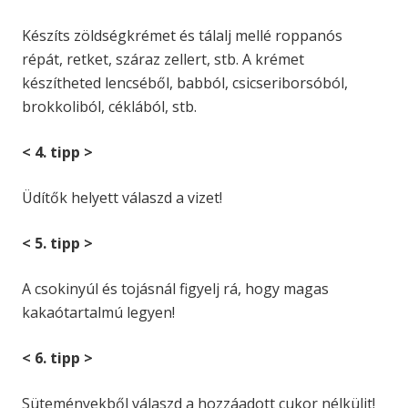
Készíts zöldségkrémet és tálalj mellé roppanós
répát, retket, száraz zellert, stb. A krémet
készítheted lencséből, babból, csicseriborsóból,
brokkoliból, céklából, stb.
< 4. tipp >
Üdítők helyett válaszd a vizet!
< 5. tipp >
A csokinyúl és tojásnál figyelj rá, hogy magas
kakaótartalmú legyen!
< 6. tipp >
Süteményekből válaszd a hozzáadott cukor nélkülit!