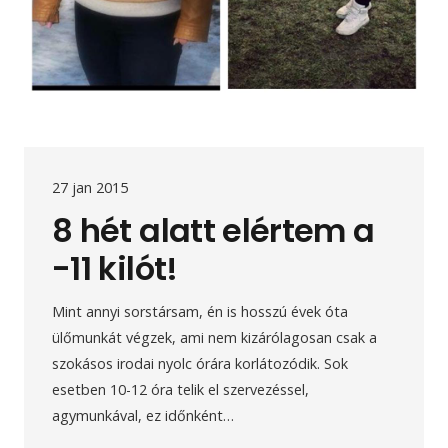
27 jan 2015
8 hét alatt elértem a
-11 kilót!
Mint annyi sorstársam, én is hosszú évek óta
ülőmunkát végzek, ami nem kizárólagosan csak a
szokásos irodai nyolc órára korlátozódik. Sok
esetben 10-12 óra telik el szervezéssel,
agymunkával, ez időnként…