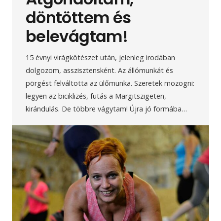
döntöttem és
belevágtam!
15 évnyi virágkötészet után, jelenleg irodában
dolgozom, asszisztensként. Az állómunkát és
pörgést felváltotta az ülőmunka. Szeretek mozogni:
legyen az biciklizés, futás a Margitszigeten,
kirándulás. De többre vágytam! Újra jó formába…