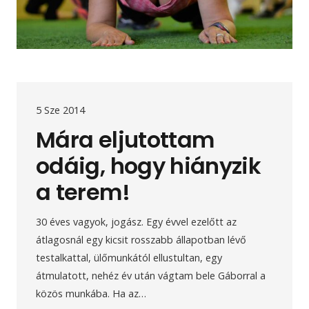
5 Sze 2014
Mára eljutottam
odáig, hogy hiányzik
a terem!
30 éves vagyok, jogász. Egy évvel ezelőtt az
átlagosnál egy kicsit rosszabb állapotban lévő
testalkattal, ülőmunkától ellustultan, egy
átmulatott, nehéz év után vágtam bele Gáborral a
közös munkába. Ha az…