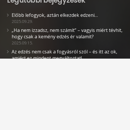
Legutóbbi bejegyzések
Előbb lefogyok, aztán elkezdek edzeni…
2025.09.29.
„Ha nem izzadsz, nem számít” – vagyis miért tévhit,
hogy csak a kemény edzés ér valamit?
2025.09.15.
Az edzés nem csak a fogyásról szól – és itt az ok,
amiért ez mindent megváltoztat!
2025.09.08.
„Nincs időm edzeni” – a kifogás, ami lassan
felemészti az életed.
2025.09.01.
Kapcsolat
teamfit@teamfit.hu