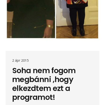
2 ápr 2015
Soha nem fogom
megbánni ,hogy
elkezdtem ezt a
programot!