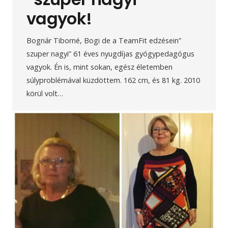
vagyok!
Bognár Tiborné, Bogi de a TeamFit edzésein”
szuper nagyi” 61 éves nyugdíjas gyógypedagógus
vagyok. Én is, mint sokan, egész életemben
súlyproblémával küzdöttem. 162 cm, és 81 kg. 2010
körül volt…