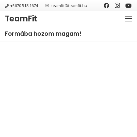
+3670 518 1674
teamfit@teamfit.hu
TeamFit
Formába hozom magam!