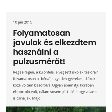
10 jan 2015
Folyamatosan
javulok és elkezdtem
használni a
pulzusmérőt!
Réges-régen, a különféle, elvégzett iskolák tesióráin
folyamatosan a “béna”, ügyetlen gyerekek, diákok
közé voltam besorolva. Ugyan apám ifjú korában
élsportoló volt, nálam sosem jött elő, hogy valamit
is csináljak. Majd…