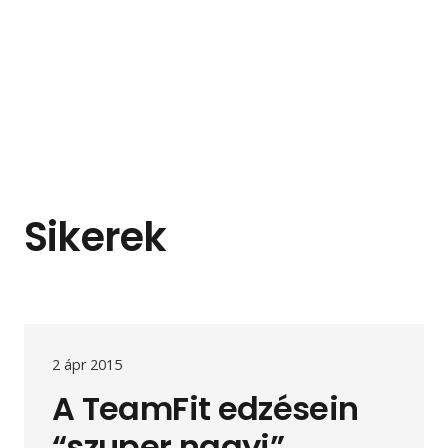
Sikerek
2 ápr 2015
A TeamFit edzésein
“szuper nagyi”