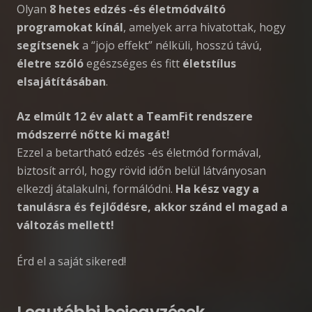
Olyan
8 hetes edzés -és életmódváltó
programokat kínál
, amelyek arra hivatottak, hogy
segítsenek
a “jojo effekt” nélküli, hosszú távú,
életre szóló
egészséges és fitt
életstílus
elsajátításában
.
Az elmúlt 12 év alatt a TeamFit rendszere
módszerré nőtte ki magát!
Ezzel a betartható edzés -és életmód formával,
biztosít arról, hogy rövid időn belül látványosan
elkezdj átalakulni, formálódni.
Ha kész vagy a
tanulásra és fejlődésre, akkor szánd el magad a
változás mellett!
Érd el a saját sikered!